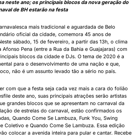
 neste ano; os principais blocos da nova geração do
naval de BH estarão na festa
arnavalesca mais tradicional e aguardada de Belo
endário oficial da cidade, comemora 45 anos de
este sábado, 15 de fevereiro, a partir das 13h, o clima
da Afonso Pena (entre a Rua da Bahia e Guajajaras) com
rincipais blocos da cidade e DJs. O tema de 2020 é a
ental para o desenvolvimento de uma nação e que,
co, não é um assunto levado tão a sério no país.
r com que a festa seja cada vez mais a cara do folião
sfile deste ano, suas principais atrações serão artistas
ue grandes blocos que se apresentam no carnaval da
lação de estrelas do carnaval, estão confirmados os
Ozadas, Quando Come Se Lambuza, Funk You, Swing
ue Coletivo e Quando Come Se Lambuza. Essa edição
o colocar a avenida inteira para pular e cantar. Recebe