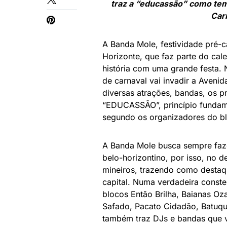
traz a “educassão” como tema
Car
A Banda Mole, festividade pré-c
Horizonte, que faz parte do cal
história com uma grande festa. N
de carnaval vai invadir a Aveni
diversas atrações, bandas, os p
“EDUCASSÃO”, princípio fundam
segundo os organizadores do blo
A Banda Mole busca sempre faze
belo-horizontino, por isso, no de
mineiros, trazendo como destaq
capital. Numa verdadeira conste
blocos Então Brilha, Baianas 
Safado, Pacato Cidadão, Batuq
também traz DJs e bandas que vã