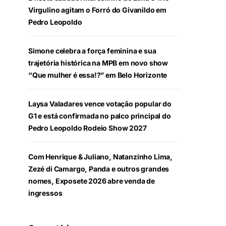
Virgulino agitam o Forró do Givanildo em
Pedro Leopoldo
Simone celebra a força feminina e sua
trajetória histórica na MPB em novo show
“Que mulher é essa!?” em Belo Horizonte
Laysa Valadares vence votação popular do
G1 e está confirmada no palco principal do
Pedro Leopoldo Rodeio Show 2027
Com Henrique & Juliano, Natanzinho Lima,
Zezé di Camargo, Panda e outros grandes
nomes, Exposete 2026 abre venda de
ingressos