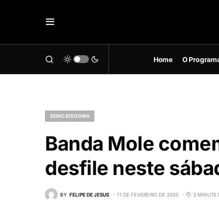
Home
O Program
SEM CATEGORIA
Banda Mole come
desfile neste sába
BY
FELIPE DE JESUS
11 DE FEVEREIRO DE 2020
3 MINUTE