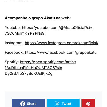
Acompanhe o grupo
Akatu
na web:
Youtube:
https://youtube.com/@
AkatuOficial?si=
7SC6MqImKYPYPNs9
Instagram:
https://www.
instagram.com/akatuoficial/
Facebook:
https://www.
facebook.com/grupoakatu
Spotify:
https://open.spotify.
com/artist/
1AuDtbIuaPj9LHnOUMT3C8?si=
Dy2rS7fbS7yBoKUulKjkZg
Share
Tweet