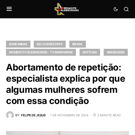
BAND MINAS
BELO HORIZONTE
BRASIL
MOMENTO CELEBRIDADES - TV BAND MINAS
NOTÍCIAS
VARIEDADES
Abortamento de repetição:
especialista explica por que
algumas mulheres sofrem
com essa condição
BY
FELIPE DE JESUS
1 DE NOVEMBRO DE 2024
3 MINUTE READ