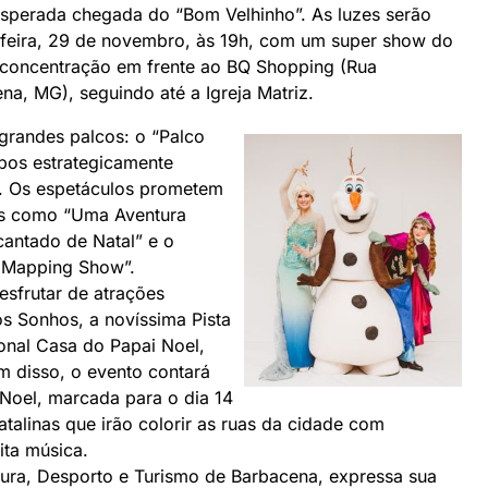
 esperada chegada do “Bom Velhinho”. As luzes serão
a-feira, 29 de novembro, às 19h, com um super show do
m concentração em frente ao BQ Shopping (Rua
na, MG), seguindo até a Igreja Matriz.
grandes palcos: o “Palco
mbos estrategicamente
l. Os espetáculos prometem
es como “Uma Aventura
cantado de Natal” e o
– Mapping Show”.
esfrutar de atrações
os Sonhos, a novíssima Pista
ional Casa do Papai Noel,
ém disso, o evento contará
Noel, marcada para o dia 14
alinas que irão colorir as ruas da cidade com
ta música.
tura, Desporto e Turismo de Barbacena, expressa sua