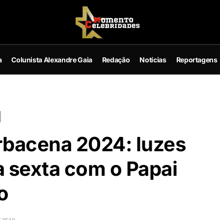
a
Colunista Alexandre Gaia
Redação
Notícias
Reportagens
rbacena 2024: luzes
a sexta com o Papai
o
E READ