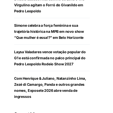
Virgulino agitam o Forró do Givanildo em
Pedro Leopoldo
Simone celebra a força feminina e sua
trajetória histórica na MPB em novo show
“Que mulher é essa!?” em Belo Horizonte
Laysa Valadares vence votação popular do
G1 e está confirmada no palco principal do
Pedro Leopoldo Rodeio Show 2027
Com Henrique & Juliano, Natanzinho Lima,
Zezé di Camargo, Panda e outros grandes
nomes, Exposete 2026 abre venda de
ingressos