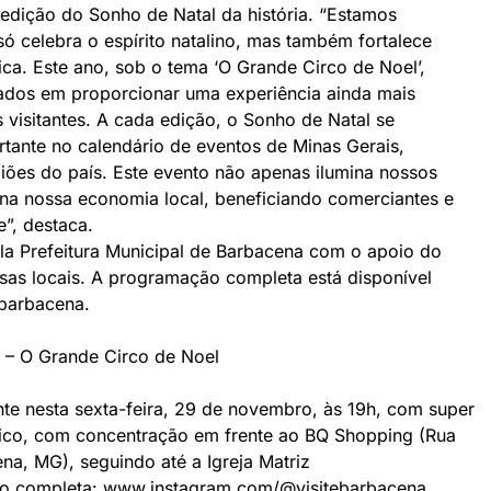
 edição do Sonho de Natal da história. “Estamos
 celebra o espírito natalino, mas também fortalece
stica. Este ano, sob o tema ‘O Grande Circo de Noel’,
ados em proporcionar uma experiência ainda mais
 visitantes. A cada edição, o Sonho de Natal se
ante no calendário de eventos de Minas Gerais,
giões do país. Este evento não apenas ilumina nossos
a nossa economia local, beneficiando comerciantes e
e”, destaca.
la Prefeitura Municipal de Barbacena com o apoio do
as locais. A programação completa está disponível
barbacena
.
 – O Grande Circo de Noel
nte nesta sexta-feira, 29 de novembro, às 19h, com super
trico, com concentração em frente ao BQ Shopping (Rua
na, MG), seguindo até a Igreja Matriz
ão completa:
www.instagram.com/@visitebarbacena