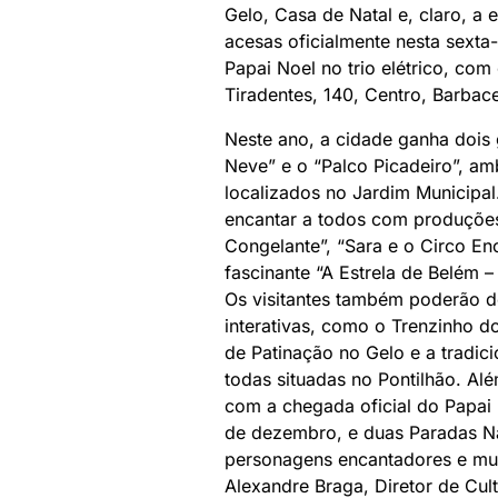
Gelo, Casa de Natal e, claro, a
acesas oficialmente nesta sext
Papai Noel no trio elétrico, co
Tiradentes, 140, Centro, Barbace
Neste ano, a cidade ganha dois 
Neve” e o “Palco Picadeiro”, a
localizados no Jardim Municipa
encantar a todos com produçõ
Congelante”, “Sara e o Circo En
fascinante “A Estrela de Belém 
Os visitantes também poderão d
interativas, como o Trenzinho d
de Patinação no Gelo e a tradic
todas situadas no Pontilhão. Al
com a chegada oficial do Papai 
de dezembro, e duas Paradas Nat
personagens encantadores e mui
Alexandre Braga, Diretor de Cul