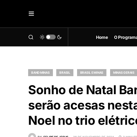
Home
O Program
BAND MINAS
BRASIL
BRASIL E MINAS
MINAS GERAIS
Sonho de Natal Ba
serão acesas nest
Noel no trio elétric
BY
FELIPE DE JESUS
28 DE NOVEMBRO DE 2024
2 MINUT