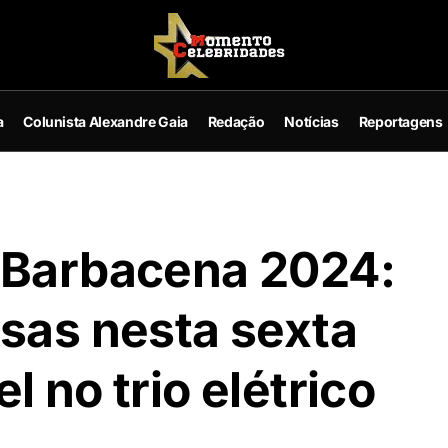
a
Colunista Alexandre Gaia
Redação
Notícias
Reportagens
 Barbacena 2024:
esas nesta sexta
 no trio elétrico