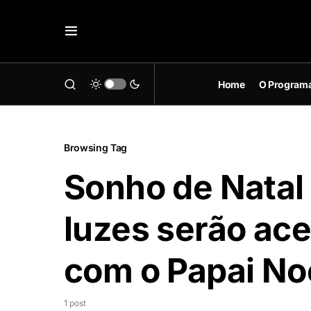
Home
O Program
Browsing Tag
Sonho de Natal
luzes serão ac
com o Papai Noel
1 post