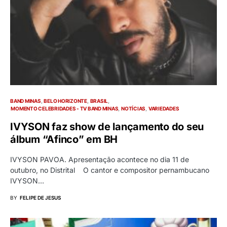
BAND MINAS
BELO HORIZONTE
BRASIL
MOMENTO CELEBRIDADES - TV BAND MINAS
NOTÍCIAS
VARIEDADES
IVYSON faz show de lançamento do seu
álbum “Afinco” em BH
IVYSON PAVOA. Apresentação acontece no dia 11 de
outubro, no Distrital O cantor e compositor pernambucano
IVYSON…
BY
FELIPE DE JESUS