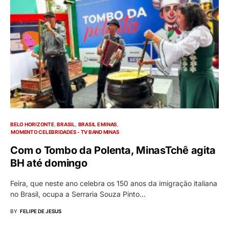
BELO HORIZONTE
BRASIL
BRASIL E MINAS
MOMENTO CELEBRIDADES - TV BAND MINAS
Com o Tombo da Polenta, MinasTchê agita
BH até domingo
Feira, que neste ano celebra os 150 anos da imigração italiana
no Brasil, ocupa a Serraria Souza Pinto…
BY
FELIPE DE JESUS