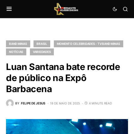
BAND MINAS
BRASIL
MOMENTO CELEBRIDADES - TV BAND MINAS
NOTÍCIAS
VARIEDADES
Luan Santana bate recorde
de público na Expô
Barbacena
BY
FELIPE DE JESUS
19 DE MAIO DE 2025
4 MINUTE READ