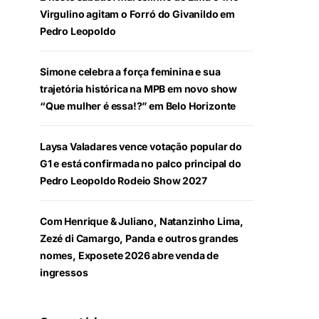
Virgulino agitam o Forró do Givanildo em
Pedro Leopoldo
Simone celebra a força feminina e sua
trajetória histórica na MPB em novo show
“Que mulher é essa!?” em Belo Horizonte
Laysa Valadares vence votação popular do
G1 e está confirmada no palco principal do
Pedro Leopoldo Rodeio Show 2027
Com Henrique & Juliano, Natanzinho Lima,
Zezé di Camargo, Panda e outros grandes
nomes, Exposete 2026 abre venda de
ingressos