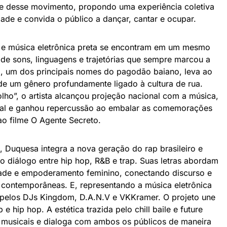
ce desse movimento, propondo uma experiência coletiva
ade e convida o público a dançar, cantar e ocupar.
 e música eletrônica preta se encontram em um mesmo
e de sons, linguagens e trajetórias que sempre marcou a
a, um dos principais nomes do pagodão baiano, leva ao
 de um gênero profundamente ligado à cultura de rua.
lho”, o artista alcançou projeção nacional com a música,
ical e ganhou repercussão ao embalar as comemorações
o filme O Agente Secreto.
), Duquesa integra a nova geração do rap brasileiro e
 do diálogo entre hip hop, R&B e trap. Suas letras abordam
ade e empoderamento feminino, conectando discurso e
s contemporâneas. E, representando a música eletrônica
 pelos DJs Kingdom, D.A.N.V e VKKramer. O projeto une
 e hip hop. A estética trazida pelo chill baile e future
s musicais e dialoga com ambos os públicos de maneira