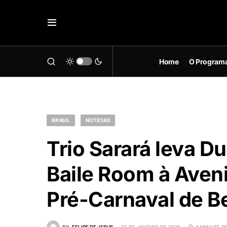
Home
O Program
BRASIL
NOTÍCIAS
Trio Sarará leva D
Baile Room à Aven
Pré-Carnaval de B
BY
FELIPE DE JESUS
22 DE JANEIRO DE 2026
2 MINUTE R