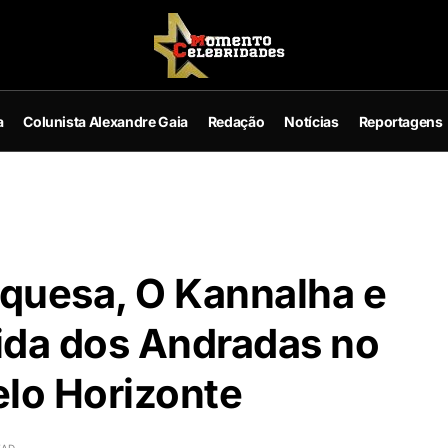
a
Colunista Alexandre Gaia
Redação
Notícias
Reportagens
uquesa, O Kannalha e
ida dos Andradas no
elo Horizonte
EAD