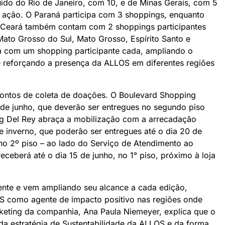
uido do Rio de Janeiro, com 10, e de Minas Gerais, com 5
ação. O Paraná participa com 3 shoppings, enquanto
 Ceará também contam com 2 shoppings participantes
Mato Grosso do Sul, Mato Grosso, Espírito Santo e
a com um shopping participante cada, ampliando o
 reforçando a presença da ALLOS em diferentes regiões
 pontos de coleta de doações. O Boulevard Shopping
 de junho, que deverão ser entregues no segundo piso
ng Del Rey abraça a mobilização com a arrecadação
de inverno, que poderão ser entregues até o dia 20 de
o 2º piso – ao lado do Serviço de Atendimento ao
eceberá até o dia 15 de junho, no 1° piso, próximo à loja
nte e vem ampliando seu alcance a cada edição,
S como agente de impacto positivo nas regiões onde
rketing da companhia, Ana Paula Niemeyer, explica que o
s da estratégia de Sustentabilidade da ALLOS e da forma