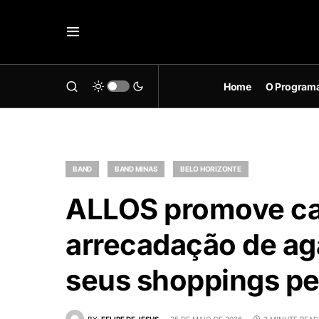
Home
O Program
BAND
BAND MINAS
BELO HORIZONTE
ALLOS promove ca
arrecadação de ag
seus shoppings pel
BY
FELIPE DE JESUS
25 DE MAIO DE 2026
3 MINUTE READ