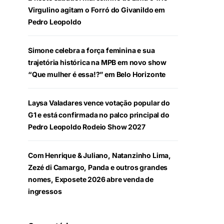
Virgulino agitam o Forró do Givanildo em
Pedro Leopoldo
Simone celebra a força feminina e sua
trajetória histórica na MPB em novo show
“Que mulher é essa!?” em Belo Horizonte
Laysa Valadares vence votação popular do
G1 e está confirmada no palco principal do
Pedro Leopoldo Rodeio Show 2027
Com Henrique & Juliano, Natanzinho Lima,
Zezé di Camargo, Panda e outros grandes
nomes, Exposete 2026 abre venda de
ingressos