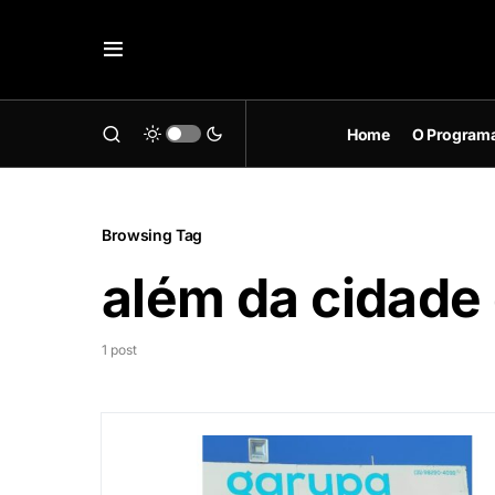
Home
O Program
Browsing Tag
além da cidad
1 post