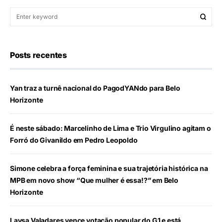
Posts recentes
Yan traz a turnê nacional do PagodYANdo para Belo
Horizonte
É neste sábado: Marcelinho de Lima e Trio Virgulino agitam o
Forró do Givanildo em Pedro Leopoldo
Simone celebra a força feminina e sua trajetória histórica na
MPB em novo show “Que mulher é essa!?” em Belo
Horizonte
Laysa Valadares vence votação popular do G1 e está