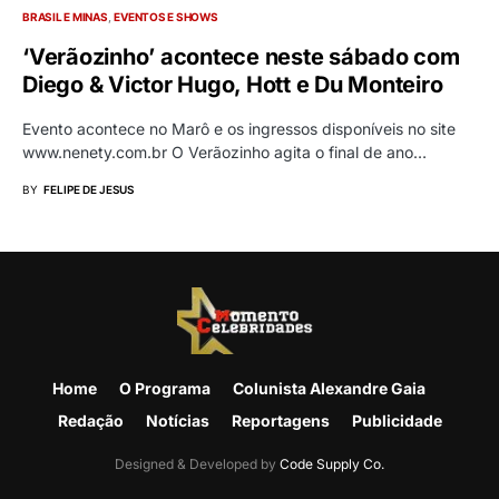
BRASIL E MINAS
EVENTOS E SHOWS
‘Verãozinho’ acontece neste sábado com
Diego & Victor Hugo, Hott e Du Monteiro
Evento acontece no Marô e os ingressos disponíveis no site
www.nenety.com.br O Verãozinho agita o final de ano…
BY
FELIPE DE JESUS
Home
O Programa
Colunista Alexandre Gaia
Redação
Notícias
Reportagens
Publicidade
Designed & Developed by
Code Supply Co.