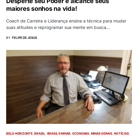
Desperte seu Poder e alcance seus
maiores sonhos na vida!
Coach de Carreira e Liderança ensina a técnica para mudar
suas atitudes e reprogramar sua mente em busca…
BY
FELIPE DE JESUS
BELO HORIZONTE
BRASIL
BRASIL E MINAS
ECONOMIA
MINAS GERAIS
NOTÍCIAS