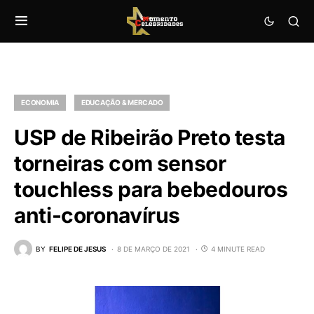
ECONOMIA
EDUCAÇÃO & MERCADO
USP de Ribeirão Preto testa
torneiras com sensor
touchless para bebedouros
anti-coronavírus
BY
FELIPE DE JESUS
8 DE MARÇO DE 2021
4 MINUTE READ