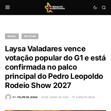
BRASIL
NOTÍCIAS
Laysa Valadares vence
votação popular do G1 e está
confirmada no palco
principal do Pedro Leopoldo
Rodeio Show 2027
BY
FELIPE DE JESUS
30 DE JUNHO DE 2026
3 MINUTE READ