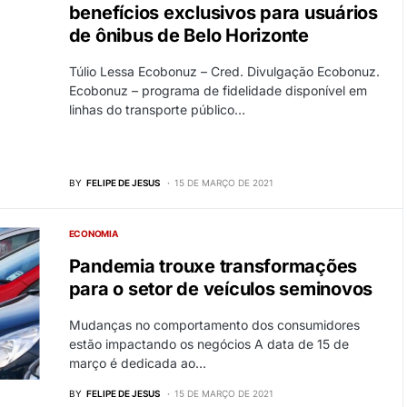
benefícios exclusivos para usuários
de ônibus de Belo Horizonte
Túlio Lessa Ecobonuz – Cred. Divulgação Ecobonuz.
Ecobonuz – programa de fidelidade disponível em
linhas do transporte público…
BY
FELIPE DE JESUS
15 DE MARÇO DE 2021
ECONOMIA
Pandemia trouxe transformações
para o setor de veículos seminovos
Mudanças no comportamento dos consumidores
estão impactando os negócios A data de 15 de
março é dedicada ao…
BY
FELIPE DE JESUS
15 DE MARÇO DE 2021