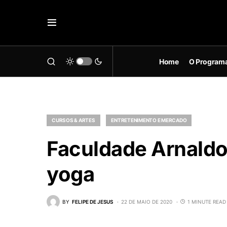
Home
O Program
CURSOS & ARTES
ENTRETENIMENTO E MERCADO
Faculdade Arnaldo 
yoga
BY
FELIPE DE JESUS
22 DE MAIO DE 2020
1 MINUTE READ