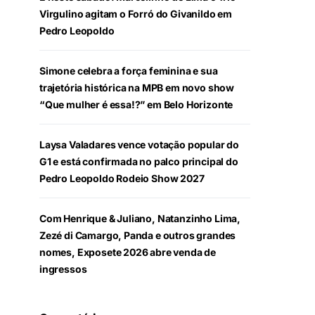
Virgulino agitam o Forró do Givanildo em
Pedro Leopoldo
Simone celebra a força feminina e sua
trajetória histórica na MPB em novo show
“Que mulher é essa!?” em Belo Horizonte
Laysa Valadares vence votação popular do
G1 e está confirmada no palco principal do
Pedro Leopoldo Rodeio Show 2027
Com Henrique & Juliano, Natanzinho Lima,
Zezé di Camargo, Panda e outros grandes
nomes, Exposete 2026 abre venda de
ingressos