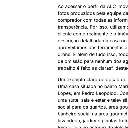
Ao acessar o perfil da ALC Imóve
fotos produzidos pela equipe d
comprador com todas as informaç
transparência. Por isso, utiliza
cliente como realmente é o imó
descrição detalhada da casa ou
aproveitamos das ferramentas a
drone. E além de tudo isso, to
de omissão para nenhum dos age
trabalho é feito às claras”, des
Um exemplo claro de opção de i
Uma casa situada no bairro Ma
Lopes, em Pedro Leopoldo. Com
uma suíte, sala e estar e televi
social para os quartos, área gou
banheiro social na área gourme
lavanderia, jardim e plantas fru
temporada no entorno de Belo H