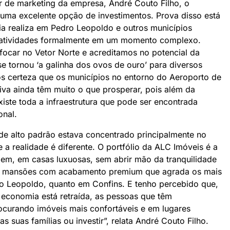
or de marketing da empresa, André Couto Filho, o
 uma excelente opção de investimentos. Prova disso está
ia realiza em Pedro Leopoldo e outros municípios
s atividades formalmente em um momento complexo.
focar no Vetor Norte e acreditamos no potencial da
se tornou ‘a galinha dos ovos de ouro’ para diversos
 certeza que os municípios no entorno do Aeroporto de
iva ainda têm muito o que prosperar, pois além da
existe toda a infraestrutura que pode ser encontrada
onal.
de alto padrão estava concentrado principalmente no
e a realidade é diferente. O portfólio da ALC Imóveis é a
bem, em casas luxuosas, sem abrir mão da tranquilidade
os mansões com acabamento premium que agrada os mais
ro Leopoldo, quanto em Confins. E tenho percebido que,
onomia está retraída, as pessoas que têm
ocurando imóveis mais confortáveis e em lugares
s suas famílias ou investir”, relata André Couto Filho.