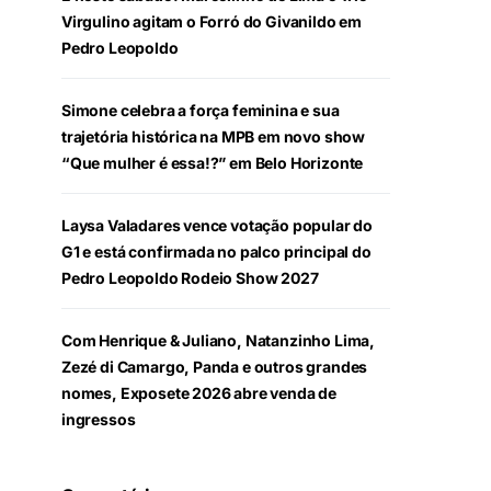
Virgulino agitam o Forró do Givanildo em
Pedro Leopoldo
Simone celebra a força feminina e sua
trajetória histórica na MPB em novo show
“Que mulher é essa!?” em Belo Horizonte
Laysa Valadares vence votação popular do
G1 e está confirmada no palco principal do
Pedro Leopoldo Rodeio Show 2027
Com Henrique & Juliano, Natanzinho Lima,
Zezé di Camargo, Panda e outros grandes
nomes, Exposete 2026 abre venda de
ingressos