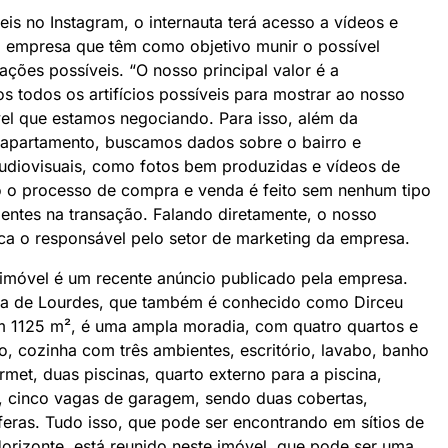
is no Instagram, o internauta terá acesso a vídeos e
a empresa que têm como objetivo munir o possível
ões possíveis. “O nosso principal valor é a
mos todos os artifícios possíveis para mostrar ao nosso
vel que estamos negociando. Para isso, além da
 apartamento, buscamos dados sobre o bairro e
udiovisuais, como fotos bem produzidas e vídeos de
do o processo de compra e venda é feito sem nenhum tipo
ntes na transação. Falando diretamente, o nosso
taca o responsável pelo setor de marketing da empresa.
móvel é um recente anúncio publicado pela empresa.
ria de Lourdes, que também é conhecido como Dirceu
 1125 m², é uma ampla moradia, com quatro quartos e
são, cozinha com três ambientes, escritório, lavabo, banho
rmet, duas piscinas, quarto externo para a piscina,
t, cinco vagas de garagem, sendo duas cobertas,
tíferas. Tudo isso, que pode ser encontrando em sítios de
orizonte, está reunido neste imóvel, que pode ser uma